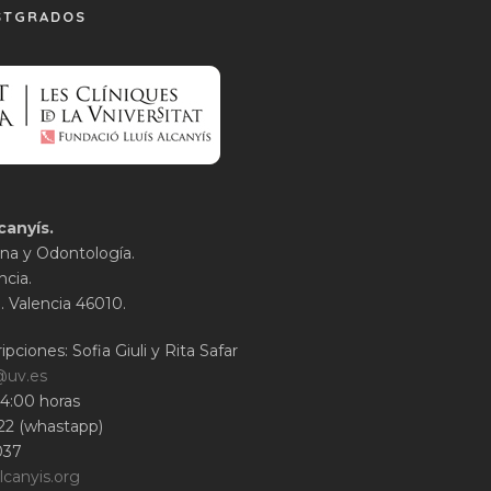
STGRADOS
canyís.
na y Odontología.
ncia.
1. Valencia 46010.
ipciones: Sofia Giuli y Rita Safar
@uv.es
14:00 horas
22 (whastapp)
037
lcanyis.org