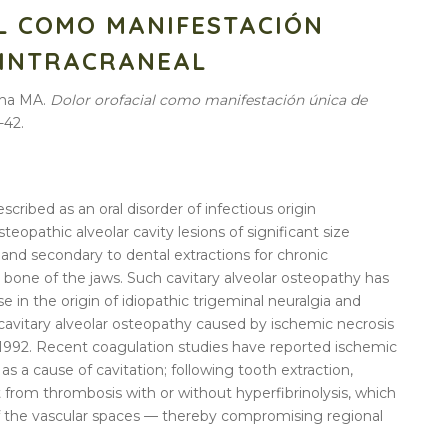
L COMO MANIFESTACIÓN
 INTRACRANEAL
cha MA.
Dolor orofacial como manifestación única de
-42.
cribed as an oral disorder of infectious origin
eopathic alveolar cavity lesions of significant size
and secondary to dental extractions for chronic
r bone of the jaws. Such cavitary alveolar osteopathy has
in the origin of idiopathic trigeminal neuralgia and
f cavitary alveolar osteopathy caused by ischemic necrosis
 1992. Recent coagulation studies have reported ischemic
as a cause of cavitation; following tooth extraction,
t from thrombosis with or without hyperfibrinolysis, which
of the vascular spaces — thereby compromising regional