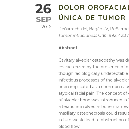
26
DOLOR OROFACIA
ÚNICA DE TUMOR
SEP
2016
Peñarrocha M, Bagán JV, Peñarro
tumor intracraneal
. Oris 1992; 42:37
Abstract
Cavitary alveolar osteopathy was des
characterized by the presence of ost
though radiologically undetectable 
infectious processes of the alveola
been implicated as a common cause 
atypical facial pain. The concept o
of alveolar bone was introduced in
alterations in alveolar bone marrow 
maxillary osteonecrosis could resul
in turn would lead to obstruction 
blood flow.