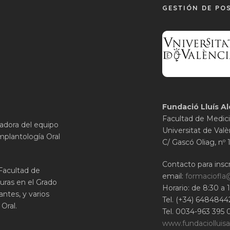
GESTIÓN DE PO
Fundació Lluís Al
Facultad de Medici
gadora del equipo
Universitat de Valè
mplantología Oral
C/ Gascó Oliag, nº 
Contacto para inscr
 Facultad de
email:
formaciofla
uras en el Grado
Horario: de 8:30 a 
ntes, y varios
Tel. (+34) 6484844
Oral.
Tel. 0034-963 395 
www.fundaciolluisa