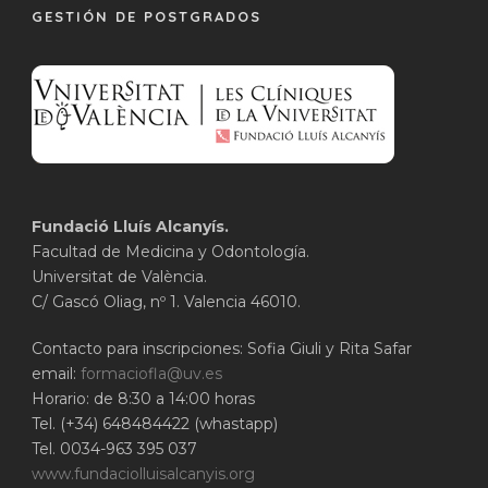
GESTIÓN DE POSTGRADOS
Fundació Lluís Alcanyís.
Facultad de Medicina y Odontología.
Universitat de València.
C/ Gascó Oliag, nº 1. Valencia 46010.
Contacto para inscripciones: Sofia Giuli y Rita Safar
email:
formaciofla@uv.es
Horario: de 8:30 a 14:00 horas
Tel. (+34) 648484422 (whastapp)
Tel. 0034-963 395 037
www.fundaciolluisalcanyis.org