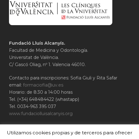
Fundació Lluís Alcanyís.
Facultad de Medicina y Odontología.
Universitat de València.
C/ Gascó Oliag, nº 1. Valencia 46010.
Contacto para inscripciones: Sofia Giuli y Rita Safar
email:
formaciofla@uv.es
Horario: de 8:30 a 14:00 horas
Tel. (+34) 648484422 (whastapp)
Tel. 0034-963 395 037
www.fundaciolluisalcanyis.org
ADEIT - Fundación Universidad-Empresa de
Utilizamos cookies propias y de terceros para ofrecer
Valencia
Universitat de València