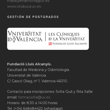
maria.penarrocha@uv.es
www.cirubuca.uv.es
GESTIÓN DE POSTGRADOS
Fundació Lluís Alcanyís.
Facultad de Medicina y Odontología.
Universitat de València.
C/ Gascó Oliag, nº 1. Valencia 46010.
Contacto para inscripciones: Sofia Giuli y Rita Safar
email:
formaciofla@uv.es
Horario: de 8:30 a 14:00 horas
Tel. (+34) 648484422 (whastapp)