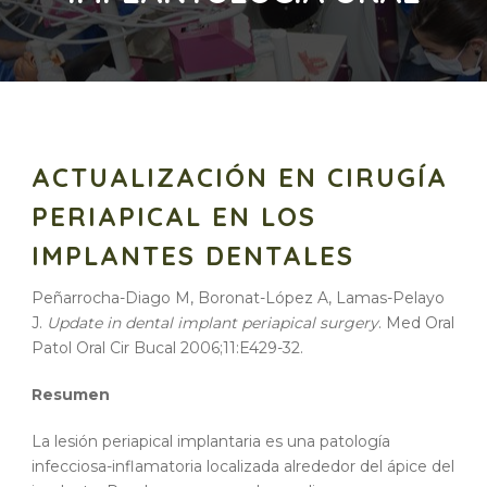
ACTUALIZACIÓN EN CIRUGÍA
PERIAPICAL EN LOS
IMPLANTES DENTALES
Peñarrocha-Diago M, Boronat-López A, Lamas-Pelayo
J.
Update in dental implant periapical surgery
. Med Oral
Patol Oral Cir Bucal 2006;11:E429-32.
Resumen
La lesión periapical implantaria es una patología
infecciosa-inflamatoria localizada alrededor del ápice del