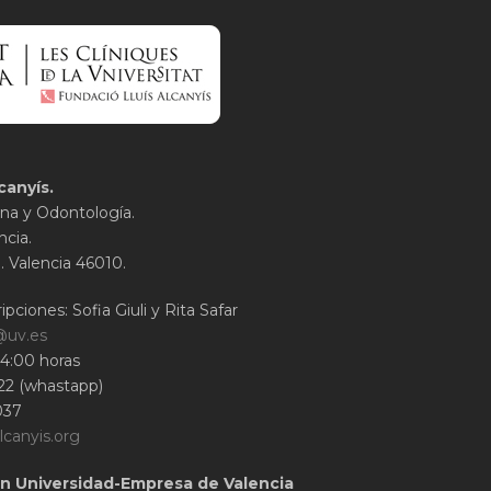
canyís.
na y Odontología.
ncia.
1. Valencia 46010.
ipciones: Sofia Giuli y Rita Safar
@uv.es
14:00 horas
22 (whastapp)
037
lcanyis.org
n Universidad-Empresa de Valencia