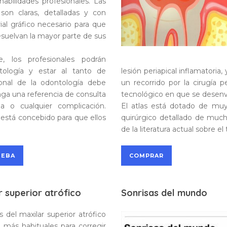
habilidades profesionales. Las
 son claras, detalladas y con
ial gráfico necesario para que
esuelvan la mayor parte de sus
, los profesionales podrán
tología y estar al tanto de
lesión periapical inflamatoria
ional de la odontología debe
un recorrido por la cirugía p
a una referencia de consulta
tecnológico en que se desenv
 o cualquier complicación.
El atlas está dotado de muy
o está concebido para que ellos
quirúrgico detallado de much
de la literatura actual sobre el
UEBA
COMPRAR
 superior atrófico
Sonrisas del mundo
 del maxilar superior atrófico
 más habituales para corregir