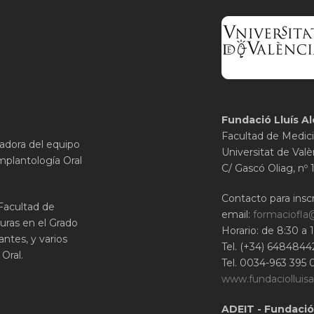
Fundació Lluís Al
Facultad de Medici
gadora del equipo
Universitat de Valè
mplantología Oral
C/ Gascó Oliag, nº 
Contacto para inscr
 Facultad de
email:
formaciofla
uras en el Grado
Horario: de 8:30 a 
ntes, y varios
Tel. (+34) 6484844
Oral.
Tel. 0034-963 395 
www.fundaciolluisa
ADEIT - Fundació