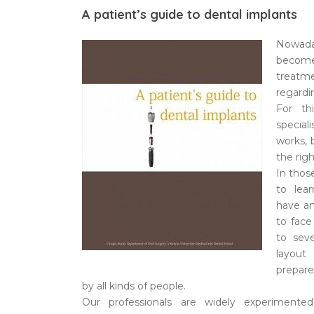
A patient’s guide to dental implants
Nowada
become
treatm
regardi
For th
speciali
works, 
the righ
In thos
to lea
have an
to face
to seve
layout
prepar
by all kinds of people.
Our professionals are widely experiment