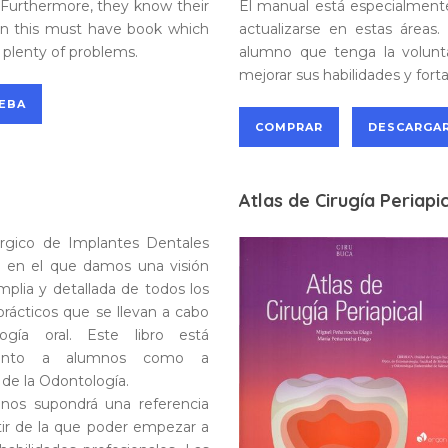
 Furthermore, they know their
El manual está especialment
tten this must have book which
actualizarse en estas áreas
u plenty of problems.
alumno que tenga la volunta
mejorar sus habilidades y forta
UEBA
COMPRAR
DESCARGAR
Atlas de Cirugía Periapi
úrgico de Implantes Dentales
 en el que damos una visión
mplia y detallada de todos los
prácticos que se llevan a cabo
ogía oral. Este libro está
tanto a alumnos como a
 de la Odontología.
mnos supondrá una referencia
rtir de la que poder empezar a