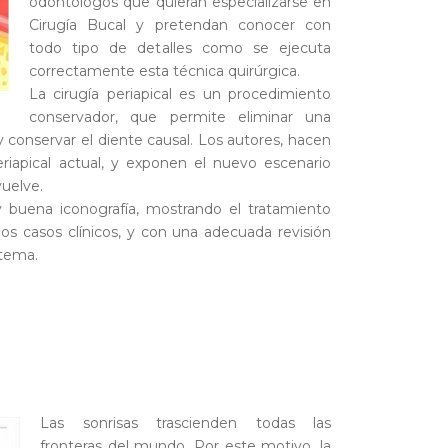
odontólogos que quieran especializarse en
Cirugía Bucal y pretendan conocer con
todo tipo de detalles como se ejecuta
correctamente esta técnica quirúrgica.
La cirugía periapical es un procedimiento
conservador, que permite eliminar una
, y conservar el diente causal. Los autores, hacen
eriapical actual, y exponen el nuevo escenario
uelve.
 buena iconografía, mostrando el tratamiento
os casos clínicos, y con una adecuada revisión
 tema.
Las sonrisas trascienden todas las
fronteras del mundo. Por este motivo, la