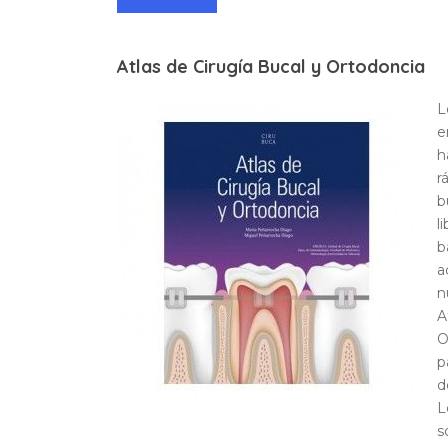
Atlas de Cirugía Bucal y Ortodoncia
L
e
h
r
b
l
b
a
n
A
O
p
d
L
s