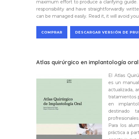
maximum effort to produce a clarifying guide.
responsibility and have straightforwardly wri
can be managed easily. Read it, it will avoid yo
COMPRAR
DESCARGAR VERSIÓN DE PR
Atlas quirúrgico en implantología oral
El Atlas Quir
es un manual
actualizada, a
tratamientos 
en implantol
destinado 
profresionales
Para los alu
práctica a pa