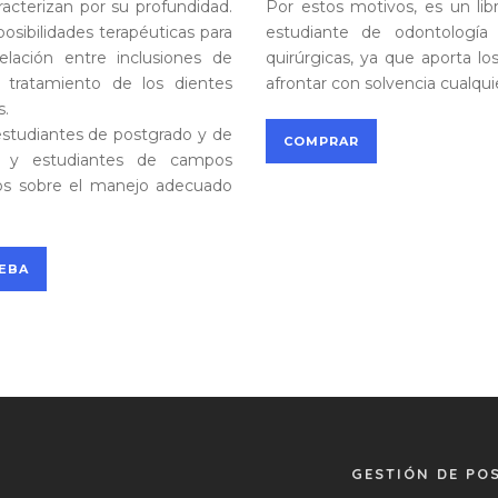
racterizan por su profundidad.
Por estos motivos, es un libr
osibilidades terapéuticas para
estudiante de odontología
relación entre inclusiones de
quirúrgicas, ya que aporta l
 tratamiento de los dientes
afrontar con solvencia cualqu
s.
s estudiantes de postgrado y de
COMPRAR
es y estudiantes de campos
tos sobre el manejo adecuado
UEBA
GESTIÓN DE PO