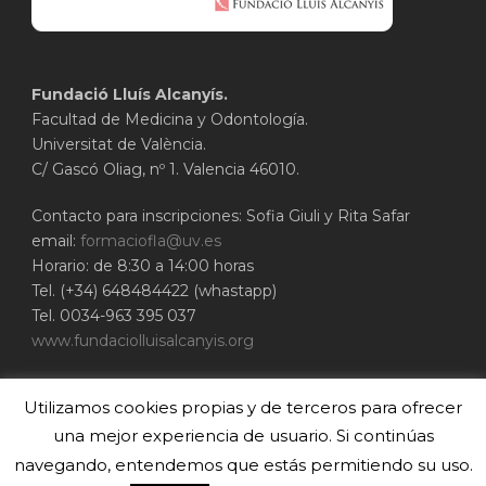
Fundació Lluís Alcanyís.
Facultad de Medicina y Odontología.
Universitat de València.
C/ Gascó Oliag, nº 1. Valencia 46010.
Contacto para inscripciones: Sofia Giuli y Rita Safar
email:
formaciofla@uv.es
Horario: de 8:30 a 14:00 horas
Tel. (+34) 648484422 (whastapp)
Tel. 0034-963 395 037
www.fundaciolluisalcanyis.org
ADEIT - Fundación Universidad-Empresa de
Utilizamos cookies propias y de terceros para ofrecer
Valencia
Universitat de València
una mejor experiencia de usuario. Si continúas
www.adeituv.es
navegando, entendemos que estás permitiendo su uso.