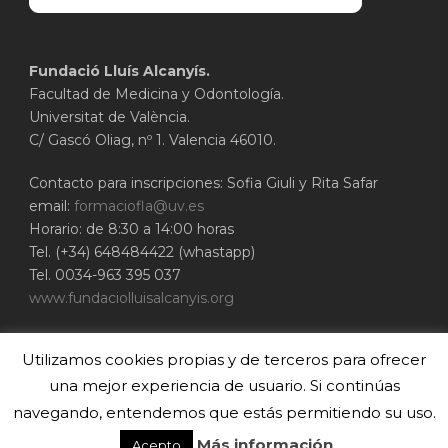
Fundació Lluís Alcanyís.
Facultad de Medicina y Odontología.
Universitat de València.
C/ Gascó Oliag, nº 1. Valencia 46010.
Contacto para inscripciones: Sofia Giuli y Rita Safar
email:
formaciofla@uv.es
Horario: de 8:30 a 14:00 horas
Tel. (+34) 648484422 (whastapp)
Tel. 0034-963 395 037
www.fundaciolluisalcanyis.org
ADEIT - Fundación Universidad-Empresa de
Utilizamos cookies propias y de terceros para ofrecer
Valencia
Universitat de València
una mejor experiencia de usuario. Si continúas
www.adeituv.es
navegando, entendemos que estás permitiendo su uso.
Más información
Acepto
© 2020 Cirubuca