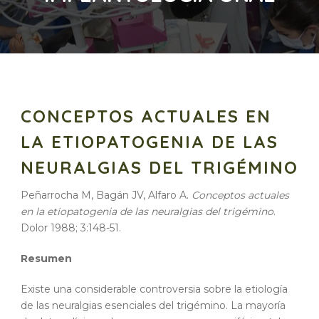
CONCEPTOS ACTUALES EN
LA ETIOPATOGENIA DE LAS
NEURALGIAS DEL TRIGÉMINO
Peñarrocha M, Bagán JV, Alfaro A.
Conceptos actuales
en la etiopatogenia de las neuralgias del trigémino
.
Dolor 1988; 3:148-51.
Resumen
Existe una considerable controversia sobre la etiología
de las neuralgias esenciales del trigémino. La mayoría