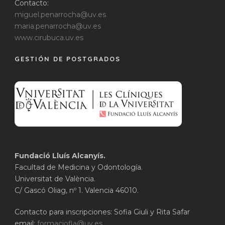
Contacto:
miguel.penarrocha@uv.es
maria.penarrocha@uv.es
www.cirubuca.uv.es
GESTIÓN DE POSTGRADOS
Fundació Lluís Alcanyís.
Facultad de Medicina y Odontología.
Universitat de València.
C/ Gascó Oliag, nº 1. Valencia 46010.
Contacto para inscripciones: Sofia Giuli y Rita Safar
email:
formaciofla@uv.es