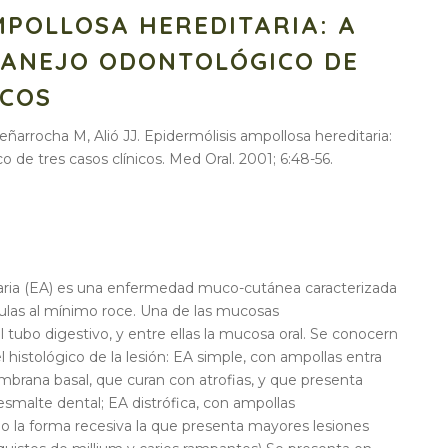
MPOLLOSA HEREDITARIA: A
MANEJO ODONTOLÓGICO DE
ICOS
eñarrocha M, Alió JJ. Epidermólisis ampollosa hereditaria:
 de tres casos clínicos. Med Oral. 2001; 6:48-56.
taria (EA) es una enfermedad muco-cutánea caracterizada
culas al mínimo roce. Una de las mucosas
tubo digestivo, y entre ellas la mucosa oral. Se conocern
l histológico de la lesión: EA simple, con ampollas entra
mbrana basal, que curan con atrofias, y que presenta
esmalte dental; EA distrófica, con ampollas
o la forma recesiva la que presenta mayores lesiones