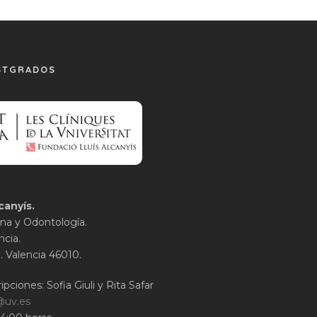
STGRADOS
canyís.
na y Odontología.
ncia.
1. Valencia 46010.
ipciones: Sofia Giuli y Rita Safar
@uv.es