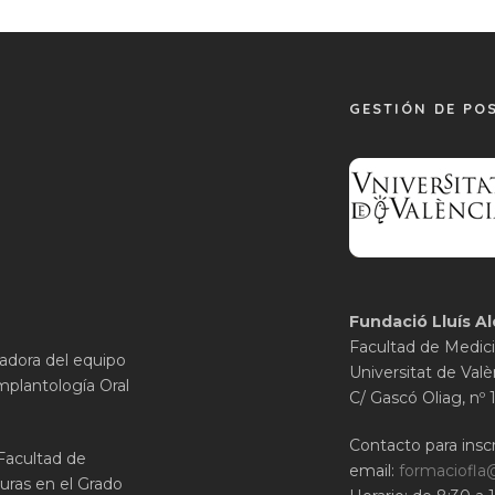
GESTIÓN DE PO
Fundació Lluís Al
Facultad de Medici
gadora del equipo
Universitat de Valè
mplantología Oral
C/ Gascó Oliag, nº 
Contacto para inscr
 Facultad de
email:
formaciofla
uras en el Grado