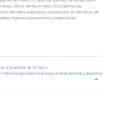
 quistes de millium y caries rampantes) Se presenta en
 manejo clínico dental en ellos. DEscribimos las
entos dentales realizados y la evolución, en dos años, de
edidas higiénico-preventivas y terapéuticas.
cia: a propósito de 61 casos
Odontología sobre la presión arterial sistólica y diastólica