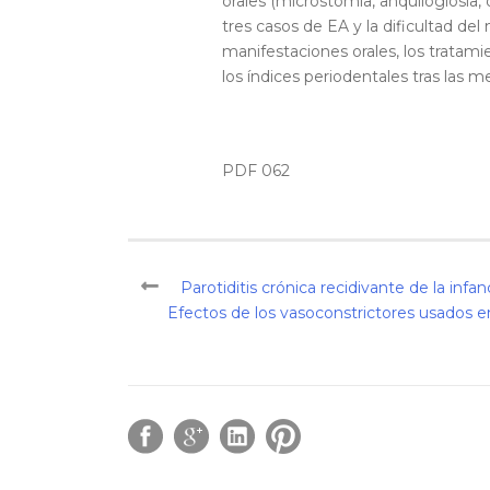
orales (microstomía, anquiloglosia,
tres casos de EA y la dificultad del
manifestaciones orales, los tratami
los índices periodentales tras las m
PDF 062
Parotiditis crónica recidivante de la infan
Efectos de los vasoconstrictores usados en 