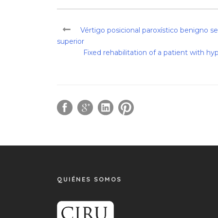
Vértigo posicional paroxístico benigno 
superior
Fixed rehabilitation of a patient with 
QUIÉNES SOMOS