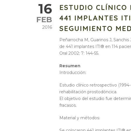
16
ESTUDIO CLÍNICO 
441 IMPLANTES IT
FEB
SEGUIMIENTO MED
2016
Peñarrocha M, Guarinos J, Sanchis J
de 441 implantes ITI® en 114 paci
Oral 2002; 7: 144-55.
Resumen
Introducción:
Estudio clínico retrospectivo (1994
rehabilitación prostodóncica.
El objetivo del estudio fue determin
fracasos.
Material y métodos:
Se colocaron 441 implantes ITI® en