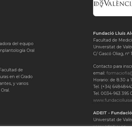
Fundació Lluís Al
Facultad de Medici
gadora del equipo
Universitat de Valè
mplantología Oral
C/ Gascó Oliag, nº 
Contacto para inscr
 Facultad de
email:
formaciofla
uras en el Grado
Horario: de 8:30 a 
ntes, y varios
Tel. (+34) 6484844
Oral.
Tel. 0034-963 395 
www.fundaciolluisa
ADEIT - Fundació
Universitat de Valè
www.adeituv.es