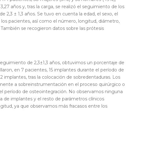
,27 años y, tras la carga, se realizó el seguimiento de los
2,3 ± 1,3 años. Se tuvo en cuenta la edad, el sexo, el
e los pacientes, así como el número, longitud, diámetro,
s. También se recogieron datos sobre las prótesis
eguimiento de 2,3±1,3 años, obtuvimos un porcentaje de
llaron, en 7 pacientes, 15 implantes durante el período de
 2 implantes, tras la colocación de sobredentaduras. Los
almente a sobreinstrumentación en el proceso quirúrgico o
el período de osteointegración. No observamos ninguna
ida de implantes y el resto de parámetros clínicos
ngitud, ya que observamos más fracasos entre los