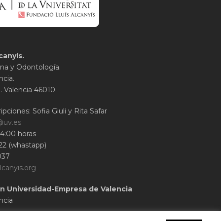
canyís.
na y Odontología.
ncia.
1. Valencia 46010.
ipciones: Sofia Giuli y Rita Safar
@uv.es
14:00 horas
22 (whastapp)
037
lcanyis.org
n Universidad-Empresa de Valencia
ncia