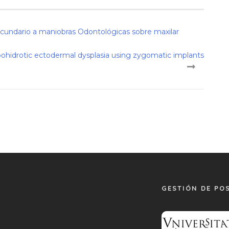
secundario a maniobras Odontológicas sobre maxilar
hypohidrotic ectodermal dysplasia using zygomatic implants
GESTIÓN DE PO