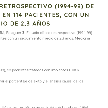
RETROSPECTIVO (1994-99) DE
I EN 114 PACIENTES, CON UN
IO DE 2,3 AÑOS
M, Balaguer J.: Estudio clínico restrospectivo (1994-99)
entes con un seguimiento medio de 2,3 años. Medicina
-99), en pacientes tratados con implantes ITI® y
ar el porcentaje de éxito y el análisis causal de los
 114 pacientes, 58 mujeres (51%) y 56 hombres (49%),