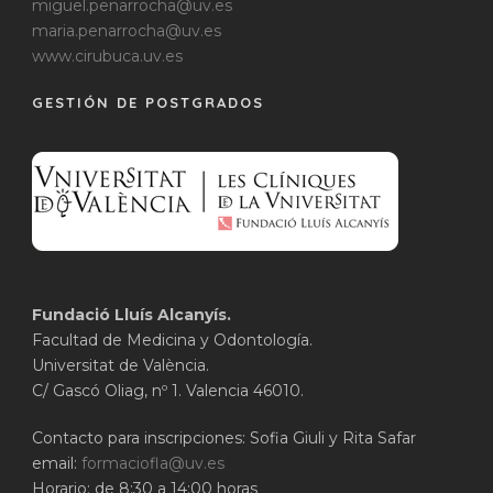
miguel.penarrocha@uv.es
maria.penarrocha@uv.es
www.cirubuca.uv.es
GESTIÓN DE POSTGRADOS
Fundació Lluís Alcanyís.
Facultad de Medicina y Odontología.
Universitat de València.
C/ Gascó Oliag, nº 1. Valencia 46010.
Contacto para inscripciones: Sofia Giuli y Rita Safar
email:
formaciofla@uv.es
Horario: de 8:30 a 14:00 horas