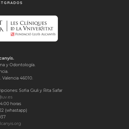
STGRADOS
canyís.
na y Odontología.
ncia.
1. Valencia 46010.
ipciones: Sofia Giuli y Rita Safar
@uv.es
14:00 horas
22 (whastapp)
037
lcanyis.org