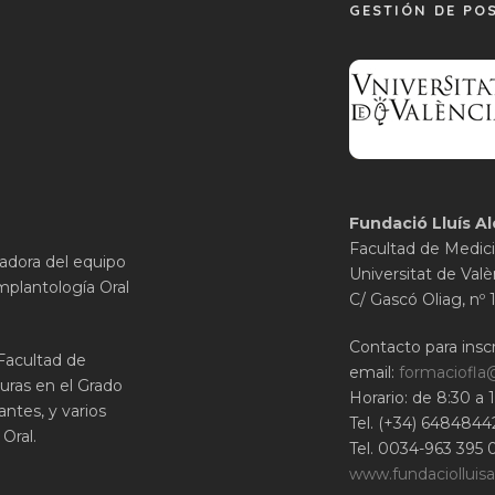
GESTIÓN DE PO
Fundació Lluís Al
Facultad de Medici
gadora del equipo
Universitat de Valè
mplantología Oral
C/ Gascó Oliag, nº 
Contacto para inscr
 Facultad de
email:
formaciofla
uras en el Grado
Horario: de 8:30 a 
ntes, y varios
Tel. (+34) 6484844
Oral.
Tel. 0034-963 395 
www.fundaciolluisa