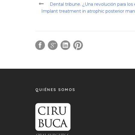
Dental tribune. ¿Una revolución para los
Implant treatment in atrophic posterior mand
QUIÉNES SOMOS