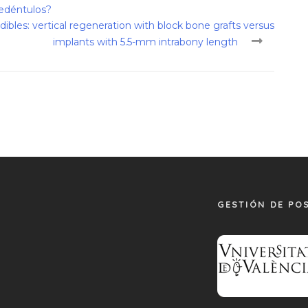
 edéntulos?
ibles: vertical regeneration with block bone grafts versus
implants with 5.5-mm intrabony length
GESTIÓN DE PO