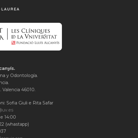
-LAUREA
canyís.
na y Odontología.
ncia.
1. Valencia 46010.
ni: Sofia Giuli e Rita Safar
@uv.es
lle 14:00
22 (whastapp)
037