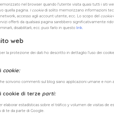
orizzato nel browser quando l’utente visita quasi tutti i siti web. 
ovo quella pagina.
I cookie
di solito memorizzano informazioni tecn
cial network, accesso agli account utente, ecc. Lo scopo del
cookie
è
ervizi offerti da qualsiasi pagina sarebbero significativamente rid
rli, disabilitarli, ecc. puoi farlo in questo
link.
sito web
 la protezione dei dati ho descritto in dettaglio l’uso dei cookie 
ti
cookie:
i che scrivono commenti sul blog siano applicazioni umane e n
i cookie di terze
parti:
r elaborar estadísticas sobre el tráfico y volumen de visitas de e
 di te da parte di Google.