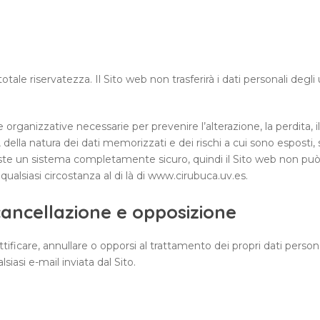
totale riservatezza. Il Sito web non trasferirà i dati personali degli
 organizzative necessarie per prevenire l’alterazione, la perdita, 
, della natura dei dati memorizzati e dei rischi a cui sono espost
siste un sistema completamente sicuro, quindi il Sito web non può
lsiasi circostanza al di là di www.cirubuca.uv.es.
, cancellazione e opposizione
ificare, annullare o opporsi al trattamento dei propri dati person
siasi e-mail inviata dal Sito.