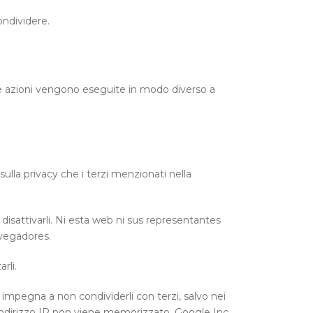
ondividere.
 azioni vengono eseguite in modo diverso a
sulla privacy che i terzi menzionati nella
 disattivarli. Ni esta web ni sus representantes
vegadores.
rli.
si impegna a non condividerli con terzi, salvo nei
 indirizzo IP non viene memorizzato. Google Inc.