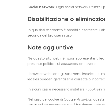
Social network
: Ogni social network utilizza i
Disabilitazione o eliminazi
In qualsiasi momento è possibile esercitare il dir
seconda del browser in uso.
Note aggiuntive
Né questo sito web né i suoi rappresentanti legali
presente politica sui
cookie
possono avere.
I browser web sono gli strumenti incaricati di
legales pueden garantizar la correcta o incorre
In alcuni casi è necessario installare
i cookie
in m
Nel caso dei cookie di Google
Analytics,
questa
casi in cui sia necessario per il funzionamento 