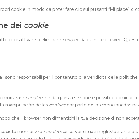
 propri cookie in modo da poter fare clic sui pulsanti “Mi piace” o c
one dei
cookie
itto di disattivare o eliminare
i cookie
da questo sito web. Queste
 sono responsabili per il contenuto o la veridicità delle politiche 
 memorizzare
i cookie
e e da questa sezione è possibile eliminarli o
cta manipulación de las
cookies
por parte de los mencionados na
odo che il browser non dimentichi la tua decisione di non accetta
 società memorizza
i cookie
sui server situati negli Stati Uniti e 
del sistema o quando la legge lo richiede. Secondo Google, il tuo