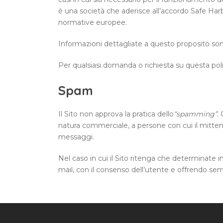
è una società che aderisce all’accordo Safe Harbor
normative europee.
Informazioni dettagliate a questo proposito son
Per qualsiasi domanda o richiesta su questa poli
Spam
Il Sito non approva la pratica dello
“spamming”.
Q
natura commerciale, a persone con cui il mitte
messaggi.
Nel caso in cui il Sito ritenga che determinate inf
mail, con il consenso dell’utente e offrendo sempr