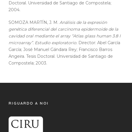
Doctoral. Universidad de Santiago de Compostela;
2004.
SOMOZA MARTÍN, J. M.
Análisis de la expresión
genética diferencial del carcinoma epidermoide de la
cavidad oral mediante el array “Atlas glass human 3.8 I
microarray”. Estudio exploratorio.
Director: Abel García
García; José Manuel Gándara Rey; Francisco Barros
Angeira. Tesis Doctoral. Universidad de Santiago de
Compostela; 2003.
RIGUARDO A NOI