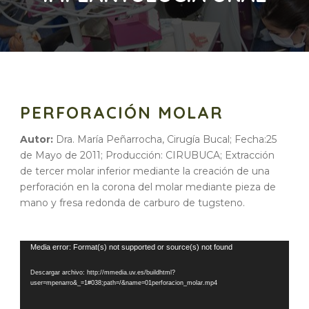
PERFORACIÓN MOLAR
Autor:
Dra. María Peñarrocha, Cirugía Bucal; Fecha:25
de Mayo de 2011; Producción: CIRUBUCA; Extracción
de tercer molar inferior mediante la creación de una
perforación en la corona del molar mediante pieza de
mano y fresa redonda de carburo de tugsteno.
Reproductor
Media error: Format(s) not supported or source(s) not found
de
Descargar archivo: http://mmedia.uv.es/buildhtml?
vídeo
user=mpenarro&_=1#038;path=/&name=01perforacion_molar.mp4