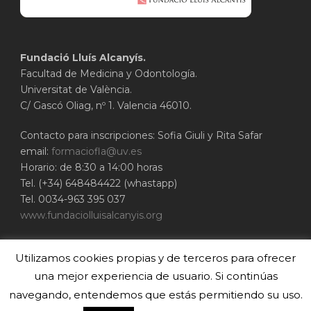
Fundació Lluís Alcanyís.
Facultad de Medicina y Odontología.
Universitat de València.
C/ Gascó Oliag, nº 1. Valencia 46010.
Contacto para inscripciones: Sofia Giuli y Rita Safar
email:
formaciofla@uv.es
Horario: de 8:30 a 14:00 horas
Tel. (+34) 648484422 (whastapp)
Tel. 0034-963 395 037
www.fundaciolluisalcanyis.org
ADEIT - Fundación Universidad-Empresa de
Utilizamos cookies propias y de terceros para ofrecer
Valencia
Universitat de València
una mejor experiencia de usuario. Si continúas
www.adeituv.es
navegando, entendemos que estás permitiendo su uso.