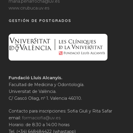
maria.penarrocha@uv.es
www.cirubuca.uv.es
GESTIÓN DE POSTGRADOS
Fundació Lluís Alcanyís.
Facultad de Medicina y Odontología.
Universitat de València.
C/ Gascó Oliag, nº 1. Valencia 46010.
Contacto para inscripciones: Sofia Giuli y Rita Safar
email:
formaciofla@uv.es
Horario: de 8:30 a 14:00 horas
Tel. (+34) 648484422 (whastapp)