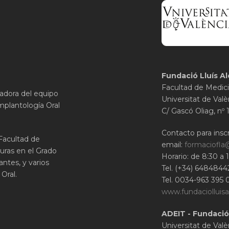
Fundació Lluís Al
Facultad de Medici
gadora del equipo
Universitat de Valè
mplantología Oral
C/ Gascó Oliag, nº 
Contacto para inscr
 Facultad de
email:
formaciofla
uras en el Grado
Horario: de 8:30 a 
ntes, y varios
Tel. (+34) 6484844
Oral.
Tel. 0034-963 395 
www.fundaciolluisa
ADEIT - Fundació
Universitat de Valè