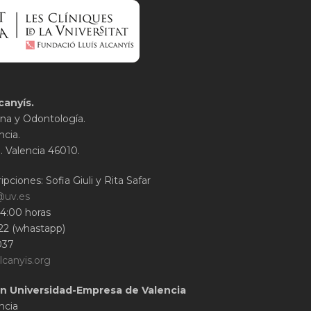
canyís.
na y Odontología.
ncia.
1. Valencia 46010.
ipciones: Sofia Giuli y Rita Safar
@uv.es
14:00 horas
22 (whastapp)
037
lcanyis.org
n Universidad-Empresa de Valencia
ncia