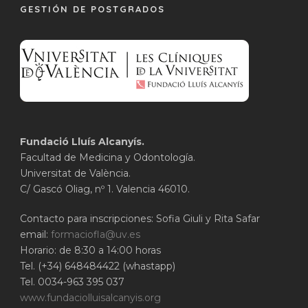
GESTIÓN DE POSTGRADOS
Fundació Lluís Alcanyís.
Facultad de Medicina y Odontología.
Universitat de València.
C/ Gascó Oliag, nº 1. Valencia 46010.
Contacto para inscripciones: Sofia Giuli y Rita Safar
email:
formaciofla@uv.es
Horario: de 8:30 a 14:00 horas
Tel. (+34) 648484422 (whastapp)
Tel. 0034-963 395 037
www.fundaciolluisalcanyis.org