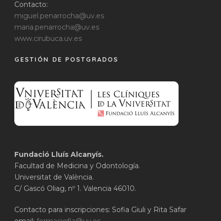
Contacto:
miguel.penarrocha@uv.es
maria.penarrocha@uv.es
www.cirubuca.uv.es
GESTIÓN DE POSTGRADOS
Fundació Lluís Alcanyís.
Facultad de Medicina y Odontología.
Universitat de València.
C/ Gascó Oliag, nº 1. Valencia 46010.
Contacto para inscripciones: Sofia Giuli y Rita Safar