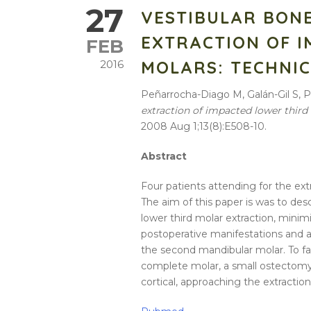
27
VESTIBULAR BON
EXTRACTION OF 
FEB
MOLARS: TECHNI
2016
Peñarrocha-Diago M, Galán-Gil S,
extraction of impacted lower third
2008 Aug 1;13(8):E508-10.
Abstract
Four patients attending for the ext
The aim of this paper is was to des
lower third molar extraction, mini
postoperative manifestations and av
the second mandibular molar. To fac
complete molar, a small ostectomy
cortical, approaching the extractio