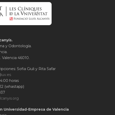
canyís.
na y Odontología.
ncia.
1. Valencia 46010.
ipciones: Sofia Giuli y Rita Safar
@uv.es
14:00 horas
22 (whastapp)
037
lcanyis.org
n Universidad-Empresa de Valencia