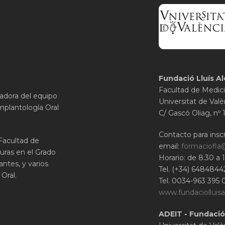
Fundació Lluís Al
Facultad de Medici
gadora del equipo
Universitat de Valè
mplantología Oral
C/ Gascó Oliag, nº 
Contacto para inscr
 Facultad de
email:
formaciofla
uras en el Grado
Horario: de 8:30 a 
ntes, y varios
Tel. (+34) 6484844
Oral.
Tel. 0034-963 395 
www.fundaciolluisa
ADEIT - Fundació