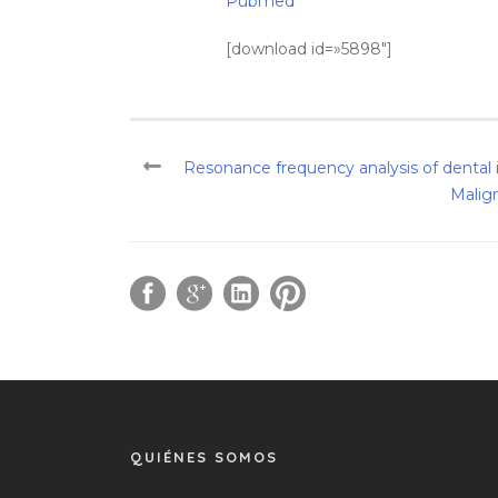
Pubmed
[download id=»5898″]
Resonance frequency analysis of dental i
Malig
QUIÉNES SOMOS