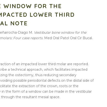
E WINDOW FOR THE
IMPACTED LOWER THIRD
CAL NOTE
 Peñarrocha-Diago M.
Vestibular bone window for the
 molars: Four case reports
. Med Oral Patol Oral Cir Bucal.
raction of an impacted lower third molar are reported.
cribe a technical approach, which facilitates impacted
mizing the ostectomy, thus reducing secondary
oiding possible periodontal defects on the distal side of
ilitate the extraction of the crown, roots or the
 in the form of a window can be made in the vestibular
n through the resultant mesial space.