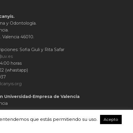
canyís.
na y Odontología.
ncia.
1. Valencia 46010.
ipciones: Sofia Giuli y Rita Safar
@uv.es
14:00 horas
22 (whastapp)
037
lcanyis.org
n Universidad-Empresa de Valencia
ncia
o, entendemos que estás permitiendo su uso.
Acepto
© 2020 Cirubuca