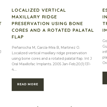
LOCALIZED VERTICAL
E
MAXILLARY RIDGE
I
T
PRESERVATION USING BONE
T
CORES AND A ROTATED PALATAL
I
FLAP
Go
Gu
Peñarrocha M, García-Mira B, Martinez O.
J
in
Localized vertical maxillary ridge preservation
pl
using bone cores and a rotated palatal flap. Int J
Ora
Oral Maxillofac Implants. 2005 Jan-Feb;20(1):131-
4....
READ MORE