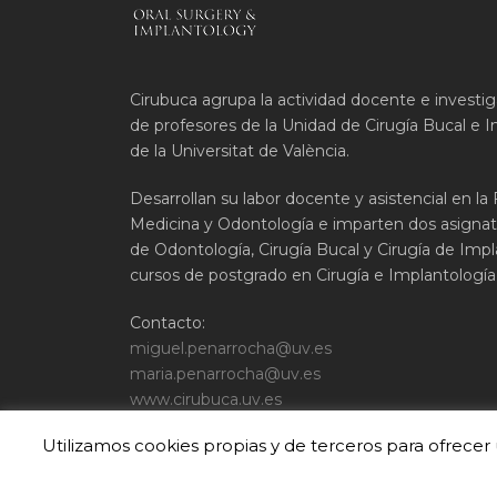
Cirubuca agrupa la actividad docente e investi
de profesores de la Unidad de Cirugía Bucal e I
de la Universitat de València.
Desarrollan su labor docente y asistencial en la
Medicina y Odontología e imparten dos asignat
de Odontología, Cirugía Bucal y Cirugía de Impla
cursos de postgrado en Cirugía e Implantología 
Contacto:
miguel.penarrocha@uv.es
maria.penarrocha@uv.es
www.cirubuca.uv.es
Utilizamos cookies propias y de terceros para ofrece