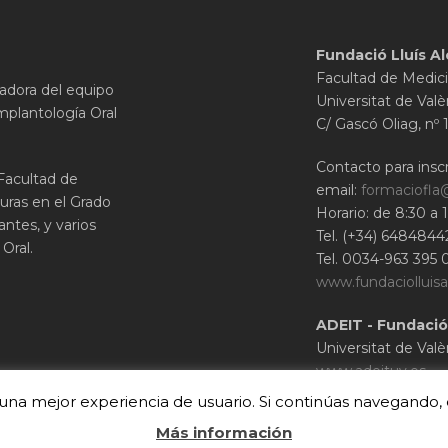
Fundació Lluís Al
Facultad de Medici
gadora del equipo
Universitat de Valè
mplantología Oral
C/ Gascó Oliag, nº 
Contacto para inscr
 Facultad de
email:
formaciofla
uras en el Grado
Horario: de 8:30 a 
ntes, y varios
Tel. (+34) 6484844
Oral.
Tel. 0034-963 395 
www.fundaciolluisa
ADEIT - Fundació
Universitat de Valè
www.adeituv.es
r una mejor experiencia de usuario. Si continúas navegand
Más información