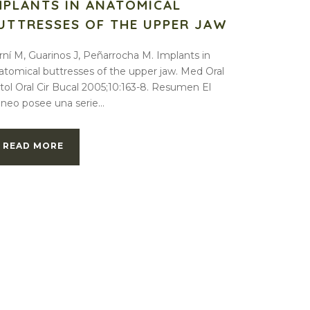
MPLANTS IN ANATOMICAL
UTTRESSES OF THE UPPER JAW
rní M, Guarinos J, Peñarrocha M. Implants in
atomical buttresses of the upper jaw. Med Oral
tol Oral Cir Bucal 2005;10:163-8. Resumen El
áneo posee una serie...
READ MORE