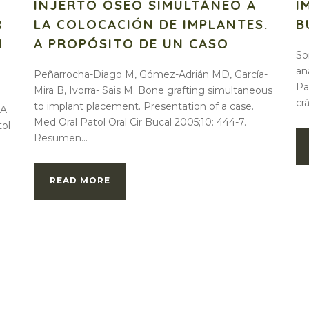
INJERTO ÓSEO SIMULTÁNEO A
I
R
LA COLOCACIÓN DE IMPLANTES.
B
N
A PROPÓSITO DE UN CASO
So
an
Peñarrocha-Diago M, Gómez-Adrián MD, García-
Pa
Mira B, Ivorra- Sais M. Bone grafting simultaneous
cr
to implant placement. Presentation of a case.
:A
Med Oral Patol Oral Cir Bucal 2005;10: 444-7.
tol
Resumen...
READ MORE