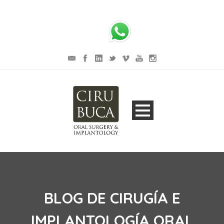
Telf. 963 39 50 37 -
Telf. +34 648 48 44 22
formaciofla@uv.es
BLOG DE CIRUGÍA E
IMPLANTOLOGÍA ORAL