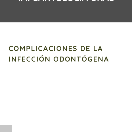
COMPLICACIONES DE LA
INFECCIÓN ODONTÓGENA
Marco MD, Mínguez JM, Peñarrocha M, Bonet J,
Sanchis JM.
Complicaciones de la infección
odontógena
. Oris 1996;46:17-23.
Resumen
Los procesos infecciosos de origen dental y periodontal
Utilizamos cookies propias y de terceros para ofrecer una mejor
pueden dar lugar a complicaciones realmente graves,
experiencia de usuario. Si continúas navegando, entendemos
que en ocasiones comprometen la vida del individuo.
que estás permitiendo su uso.
Acepto
Más información
En este trabajo describimos los cuadros más complejos