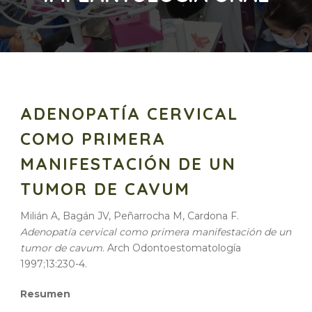
ADENOPATÍA CERVICAL
COMO PRIMERA
MANIFESTACIÓN DE UN
TUMOR DE CAVUM
Milián A, Bagán JV, Peñarrocha M, Cardona F.
Adenopatía cervical como primera manifestación de un
tumor de cavum
. Arch Odontoestomatología
1997;13:230-4.
Resumen