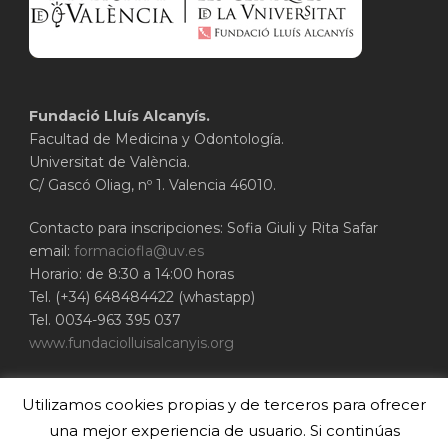
Fundació Lluís Alcanyís.
Facultad de Medicina y Odontología.
Universitat de València.
C/ Gascó Oliag, nº 1. Valencia 46010.
Contacto para inscripciones: Sofia Giuli y Rita Safar
email:
formaciofla@uv.es
Horario: de 8:30 a 14:00 horas
Tel. (+34) 648484422 (whastapp)
Tel. 0034-963 395 037
www.fundaciolluisalcanyis.org
ADEIT - Fundación Universidad-Empresa de
Utilizamos cookies propias y de terceros para ofrecer
Valencia
Universitat de València
una mejor experiencia de usuario. Si continúas
www.adeituv.es