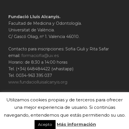
Fundació Lluís Alcanyís.
Facultad de Medicina y Odontología.
Universitat de València.
C/ Gascó Oliag, nº 1. Valencia 46010.
Contacto para inscripciones: Sofia Giuli y Rita Safar
email:
formaciofla@uv.es
Horario: de 8:30 a 14:00 horas
Tel. (+34) 648484422 (whastapp)
Tel. 0034-963 395 037
www.fundaciolluisalcanyis.org
ADEIT - Fundación Universidad-Empresa de
Utilizamos cookies propias y de terceros para ofrecer
Valencia
Universitat de València
una mejor experiencia de usuario. Si continúas
www.adeituv.es
navegando, entendemos que estás permitiendo su uso.
Más información
Acepto
© 2020 Cirubuca