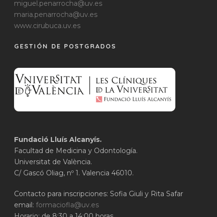
miguel.penarrocha@uv.es
maria.penarrocha@uv.es
www.cirubuca.uv.es
GESTIÓN DE POSTGRADOS
Fundació Lluís Alcanyís.
Facultad de Medicina y Odontología.
Universitat de València.
C/ Gascó Oliag, nº 1. Valencia 46010.
Contacto para inscripciones: Sofia Giuli y Rita Safar
email:
formaciofla@uv.es
Horario: de 8:30 a 14:00 horas