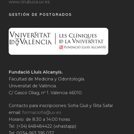
www.cirubuca.uv.es
GESTIÓN DE POSTGRADOS
Fundació Lluís Alcanyís.
Facultad de Medicina y Odontología.
Universitat de València.
C/ Gascó Oliag, nº 1. Valencia 46010.
Contacto para inscripciones: Sofia Giuli y Rita Safar
email:
formaciofla@uv.es
Horario: de 8:30 a 14:00 horas
Tel. (+34) 648484422 (whastapp)
Tel. 0034-963 395 037