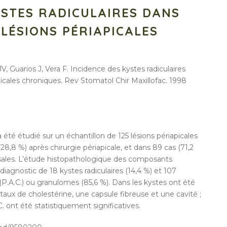
YSTES RADICULAIRES DANS
 LÉSIONS PÉRIAPICALES
 Guarios J, Vera F. Incidence des kystes radiculaires
picales chroniques. Rev Stomatol Chir Maxillofac. 1998
a été étudié sur un échantillon de 125 lésions périapicales
8,8 %) après chirurgie périapicale, et dans 89 cas (71,2
usales. L’étude histopathologique des composants
diagnostic de 18 kystes radiculaires (14,4 %) et 107
P.A.C.) ou granulomes (85,6 %). Dans les kystes ont été
aux de cholestérine, une capsule fibreuse et une cavité ;
C. ont été statistiquement significatives.