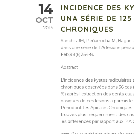
14
INCIDENCE DES K
UNA SÉRIE DE 125
OCT
CHRONIQUES
2015
Sanchis JM, Peñarrocha M, Bagan JV,
dans une série de 125 lésions péria
Feb;98(6):354-8.
Abstract
L’incidence des kystes radiculaires 
chroniques observées dans 36 cas (2
%) après l’extraction des dents ca
basiques de ces lesions a parmis le 
Periodontites Apicales Chroniques (
trouvés plus fréquemment des crist
les différences par rapport aux P.A.