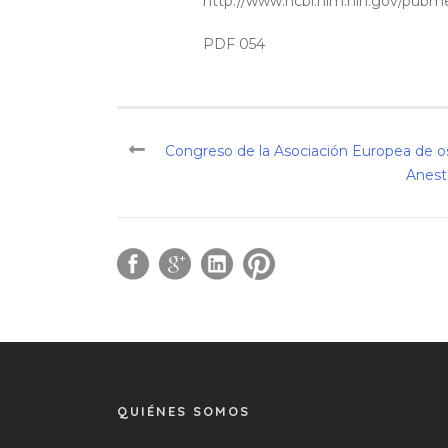
http://www.ncbi.nlm.nih.gov/pub
PDF 054
Congreso de la Asociación Europea de o
Anest
QUIÉNES SOMOS