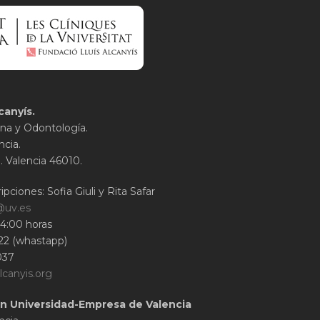
canyís.
na y Odontología.
ncia.
1. Valencia 46010.
ipciones: Sofia Giuli y Rita Safar
@uv.es
14:00 horas
22 (whastapp)
037
lcanyis.org
n Universidad-Empresa de Valencia