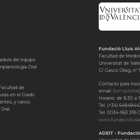
Fundació Lluís Al
Facultad de Medici
gadora del equipo
Universitat de Valè
mplantología Oral
C/ Gascó Oliag, nº 
Contacto para inscr
 Facultad de
email:
formaciofla
uras en el Grado
Horario: de 8:30 a 
ntes, y varios
Tel. (+34) 6484844
Oral.
Tel. 0034-963 395 
www.fundaciolluisa
ADEIT - Fundació