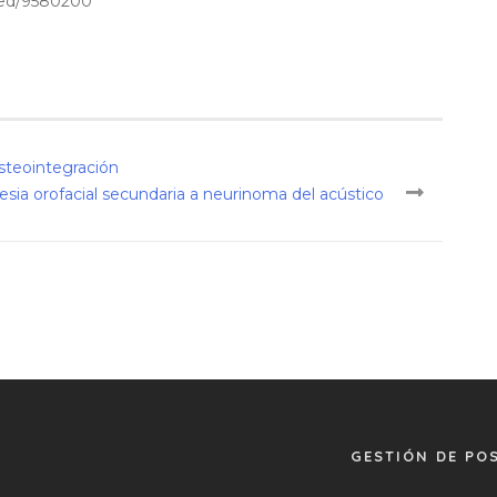
med/9580200
steointegración
esia orofacial secundaria a neurinoma del acústico
GESTIÓN DE PO