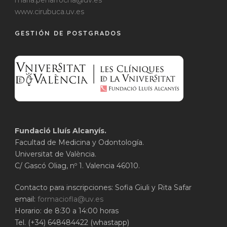
maria.penarrocha@uv.es
www.cirubuca.uv.es
GESTIÓN DE POSTGRADOS
Fundació Lluís Alcanyís.
Facultad de Medicina y Odontología.
Universitat de València.
C/ Gascó Oliag, nº 1. Valencia 46010.
Contacto para inscripciones: Sofia Giuli y Rita Safar
email:
formaciofla@uv.es
Horario: de 8:30 a 14:00 horas
Tel. (+34) 648484422 (whastapp)