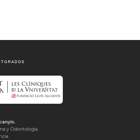
STGRADOS
canyís.
na y Odontología.
ncia.