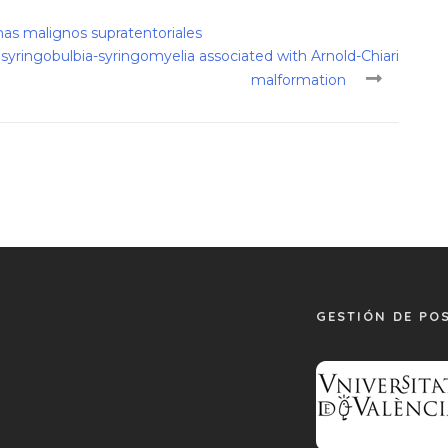
mas malignos supratentoriales
f syringobulbia-syringomyelia associated with Arnold-Chiari
malformation
GESTIÓN DE PO