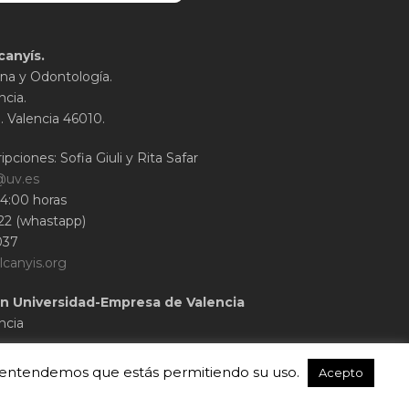
canyís.
na y Odontología.
ncia.
1. Valencia 46010.
ipciones: Sofia Giuli y Rita Safar
@uv.es
14:00 horas
22 (whastapp)
037
lcanyis.org
n Universidad-Empresa de Valencia
ncia
o, entendemos que estás permitiendo su uso.
Acepto
© 2020 Cirubuca