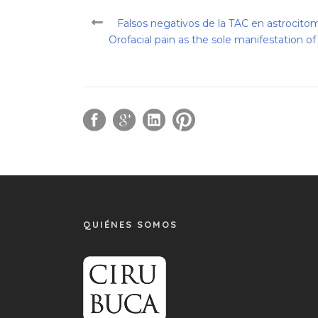
Falsos negativos de la TAC en astrocito
Orofacial pain as the sole manifestation o
QUIÉNES SOMOS