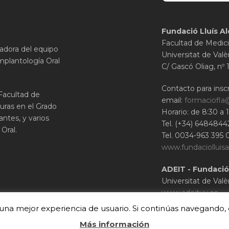
Fundació Lluís Al
Facultad de Medici
gadora del equipo
Universitat de Valè
mplantología Oral
C/ Gascó Oliag, nº 
Contacto para inscr
 Facultad de
email:
formaciofla
uras en el Grado
Horario: de 8:30 a 
ntes, y varios
Tel. (+34) 6484844
Oral.
Tel. 0034-963 395 
www.fundaciolluisa
ADEIT - Fundació
Universitat de Valè
www.adeituv.es
r una mejor experiencia de usuario. Si continúas navegand
Más información