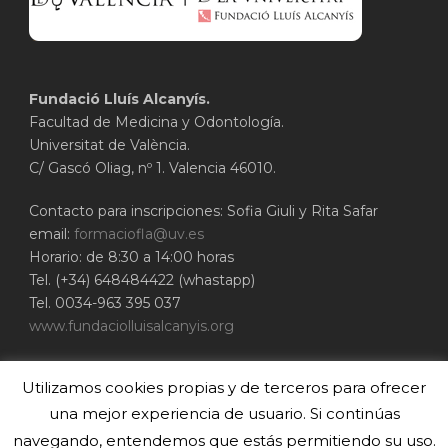
Fundació Lluís Alcanyís.
Facultad de Medicina y Odontología.
Universitat de València.
C/ Gascó Oliag, nº 1. Valencia 46010.
Contacto para inscripciones: Sofia Giuli y Rita Safar
email:
formaciofla@uv.es
Horario: de 8:30 a 14:00 horas
Tel. (+34) 648484422 (whastapp)
Tel. 0034-963 395 037
www.fundaciolluisalcanyis.org
ADEIT - Fundación Universidad-Empresa de
Utilizamos cookies propias y de terceros para ofrecer
Valencia
Universitat de València
una mejor experiencia de usuario. Si continúas
www.adeituv.es
navegando, entendemos que estás permitiendo su uso.