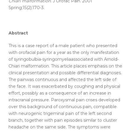
Chiari malformation
. J Orofac
Pain
. 2001
Spring;15(2):170-3.
Abstract
This is a case report of a male patient who presented
with
orofacial
pain
for a year as the only
manifestation
of
syringobulbia-syringomyelia
associated
with
Arnold-
Chiari
malformation
. This article places emphasis on the
clinical presentation and possible differential diagnoses.
The
pain
was continuous and affected the left side of
the face. It was exacerbated by coughing and physical
effort, possibly as a consequence of an increase in
intracranial pressure. Paroxysmal
pain
crises developed
over this background of continuous
pain
, compatible
with neurogenic trigeminal
pain
of the left second
branch, together with
pain
episodes similar to cluster
headache on the same side. The symptoms were