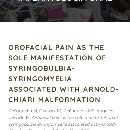
OROFACIAL PAIN AS THE
SOLE MANIFESTATION OF
SYRINGOBULBIA-
SYRINGOMYELIA
ASSOCIATED WITH ARNOLD-
CHIARI MALFORMATION
Peñarrocha M, Okeson JP, Peñarrocha MS, Angeles
Cervelló M.
Orofacial pain as the sole manifestation of
syringobulbia-syringomyelia associated with Arnold-