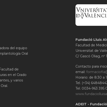
Fundació Lluís Al
Facultad de Medici
gadora del equipo
Universitat de Valè
mplantología Oral
C/ Gascó Oliag, nº 
Contacto para inscr
 Facultad de
email:
formaciofla
uras en el Grado
Horario: de 8:30 a 
ntes, y varios
Tel. (+34) 6484844
Oral.
Tel. 0034-963 395 
www.fundaciolluisa
ADEIT - Fundació