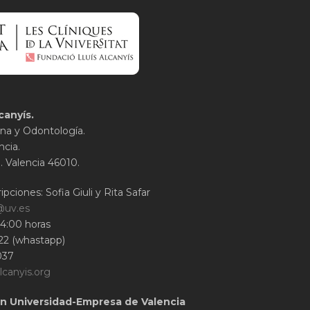
canyís.
na y Odontología.
ncia.
1. Valencia 46010.
ipciones: Sofia Giuli y Rita Safar
@uv.es
14:00 horas
22 (whastapp)
037
lcanyis.org
n Universidad-Empresa de Valencia