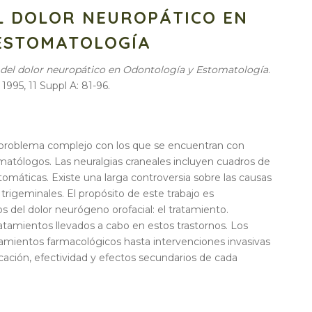
L DOLOR NEUROPÁTICO EN
ESTOMATOLOGÍA
del dolor neuropático en Odontología y Estomatología
.
95, 11 Suppl A: 81-96.
n problema complejo con los que se encuentran con
atólogos. Las neuralgias craneales incluyen cuadros de
ntomáticas. Existe una larga controversia sobre las causas
 trigeminales. El propósito de este trabajo es
 del dolor neurógeno orofacial: el tratamiento.
atamientos llevados a cabo en estos trastornos. Los
tamientos farmacológicos hasta intervenciones invasivas
cación, efectividad y efectos secundarios de cada