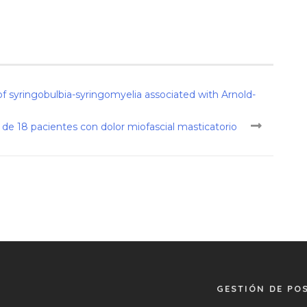
 of syringobulbia-syringomyelia associated with Arnold-
o de 18 pacientes con dolor miofascial masticatorio
GESTIÓN DE PO