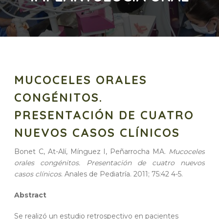
MUCOCELES ORALES
CONGÉNITOS.
PRESENTACIÓN DE CUATRO
NUEVOS CASOS CLÍNICOS
Bonet C, At-Alí, Mínguez I, Peñarrocha MA.
Mucoceles
orales congénitos. Presentación de cuatro nuevos
casos clínicos
. Anales de Pediatría. 2011; 75:42 4-5.
Abstract
Se realizó un estudio retrospectivo en pacientes