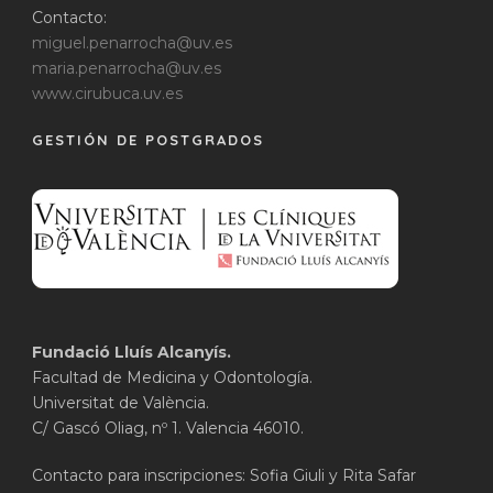
Contacto:
miguel.penarrocha@uv.es
maria.penarrocha@uv.es
www.cirubuca.uv.es
GESTIÓN DE POSTGRADOS
Fundació Lluís Alcanyís.
Facultad de Medicina y Odontología.
Universitat de València.
C/ Gascó Oliag, nº 1. Valencia 46010.
Contacto para inscripciones: Sofia Giuli y Rita Safar