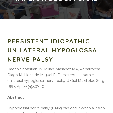
PERSISTENT IDIOPATHIC
UNILATERAL HYPOGLOSSAL
NERVE PALSY
Bagán-Sebastián JV, Milián-Masanet MA, Peñarrocha-
Diago M, Lloria de Miguel E. Persistent
idiopathic
unilateral
hypoglossal nerve
palsy. J Oral Maxillofac Surg.
1998 Apr;56(4):507-10.
Abstract
Hypoglossal nerve palsy (HNP) can occur when a lesion