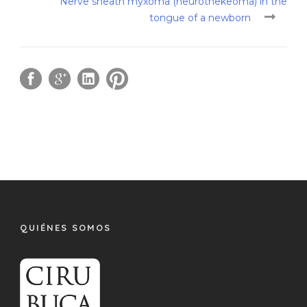
Nerve sheath myxoma (neurothekeoma) in the
tongue of a newborn
QUIÉNES SOMOS