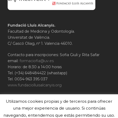
Fundació Lluís Alcanyís.
Facultad de Medicina y Odontología.
Universitat de València.
C/ Gascó Oliag, nº 1. Valencia 46010.
Contacto para inscripciones: Sofia Giuli y Rita Safar
email:
formaciofla@uv.es
Horario: de 8:30 a 14:00 horas
Tel. (+34) 648484422 (whastapp)
Tel. 0034-963 395 037
www.fundaciolluisalcanyis.org
ADEIT - Fundación Universidad-Empresa de
Utilizamos cookies propias y de terceros para ofrecer
Valencia
Universitat de València
una mejor experiencia de usuario. Si continúas
www.adeituv.es
navegando, entendemos que estás permitiendo su uso.