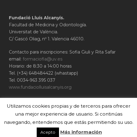
Fundació Lluís Alcanyís.
Facultad de Medicina y Odontología.
Universitat de València.
C/ Gascó Oliag, nº 1. Valencia 46010.
Contacto para inscripciones: Sofia Giuli y Rita Safar
email:
formaciofla@uv.es
Horario: de 8:30 a 14:00 horas
Tel. (+34) 648484422 (whastapp)
Tel. 0034-963 395 037
www.fundaciolluisalcanyis.org
ADEIT - Fundación Universidad-Empresa de
Utilizamos cookies propias y de terceros para ofrecer
Valencia
Universitat de València
una mejor experiencia de usuario. Si continúas
www.adeituv.es
navegando, entendemos que estás permitiendo su uso.
Más información
© 2020 Cirubuca
Acepto