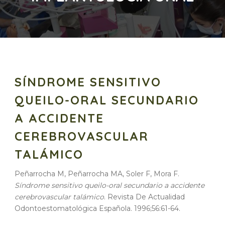
SÍNDROME SENSITIVO
QUEILO-ORAL SECUNDARIO
A ACCIDENTE
CEREBROVASCULAR
TALÁMICO
Peñarrocha M, Peñarrocha MA, Soler F, Mora F.
Síndrome sensitivo queilo-oral secundario a accidente
cerebrovascular talámico
. Revista De Actualidad
Odontoestomatológica Española. 1996;56:61-64.