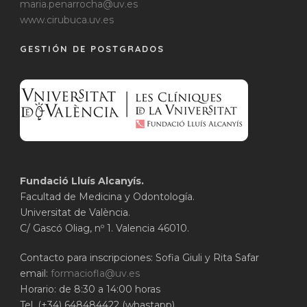
maria.penarrocha@uv.es
www.cirubuca.uv.es
GESTIÓN DE POSTGRADOS
Fundació Lluís Alcanyís.
Facultad de Medicina y Odontología.
Universitat de València.
C/ Gascó Oliag, nº 1. Valencia 46010.
Contacto para inscripciones: Sofia Giuli y Rita Safar
email:
formaciofla@uv.es
Horario: de 8:30 a 14:00 horas
Tel. (+34) 648484422 (whastapp)