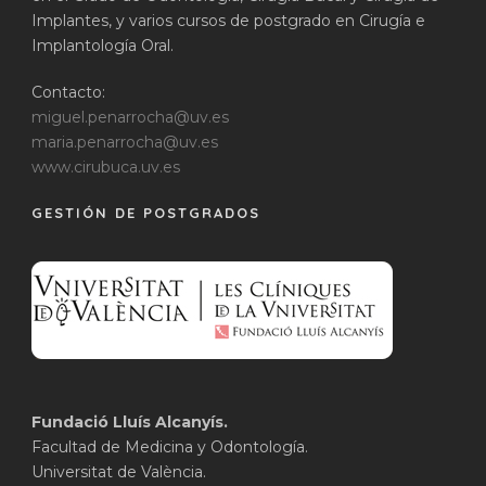
Implantes, y varios cursos de postgrado en Cirugía e
Implantología Oral.
Contacto:
miguel.penarrocha@uv.es
maria.penarrocha@uv.es
www.cirubuca.uv.es
GESTIÓN DE POSTGRADOS
Fundació Lluís Alcanyís.
Facultad de Medicina y Odontología.
Universitat de València.