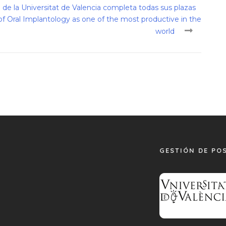
l de la Universitat de Valencia completa todas sus plazas
 of Oral Implantology as one of the most productive in the
world
GESTIÓN DE PO