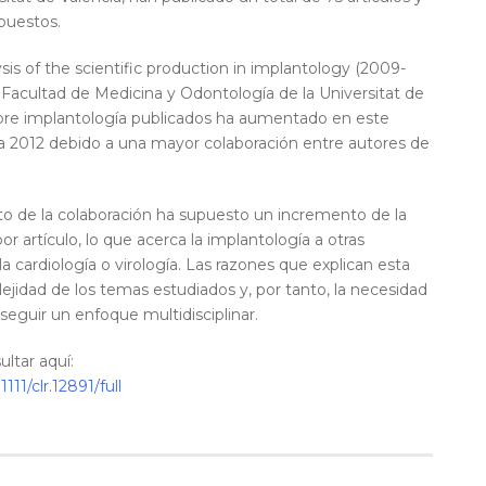
puestos.
sis of the scientific production in implantology (2009-
a Facultad de Medicina y Odontología de la Universitat de
obre implantología publicados ha aumentado en este
a 2012 debido a una mayor colaboración entre autores de
to de la colaboración ha supuesto un incremento de la
or artículo, lo que acerca la implantología a otras
a cardiología o virología. Las razones que explican esta
jidad de los temas estudiados y, por tanto, la necesidad
eguir un enfoque multidisciplinar.
ltar aquí:
111/clr.12891/full