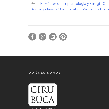
El Máster de Implantología y Cirugía Ora
A study classes Universitat de València’s Unit
QUIÉNES SOMOS