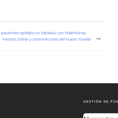
 pacientes epilépticos tratados con hidantoínas
Herpes zóster y osteonecrosis del hueso maxilar
GESTIÓN DE PO