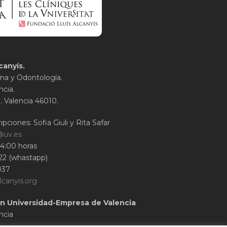
canyís.
na y Odontología.
ncia.
1. Valencia 46010.
ipciones: Sofia Giuli y Rita Safar
@uv.es
14:00 horas
22 (whastapp)
037
lcanyis.org
n Universidad-Empresa de Valencia
ncia