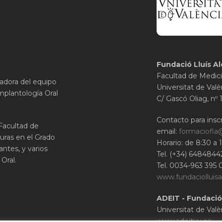
Fundació Lluís Al
Facultad de Medici
gadora del equipo
Universitat de Valè
mplantología Oral
C/ Gascó Oliag, nº 
Contacto para inscr
 Facultad de
email:
formaciofla
uras en el Grado
Horario: de 8:30 a 
ntes, y varios
Tel. (+34) 6484844
Oral.
Tel. 0034-963 395 
www.fundaciolluisa
ADEIT - Fundació
Universitat de Valè
www.adeituv.es