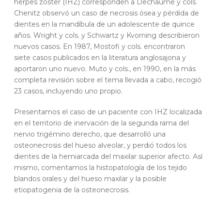
herpes zoster (IHZ) corresponden a Dechaume y cols.
Chenitz observó un caso de necrosis ósea y pérdida de
dientes en la mandíbula de un adolescente de quince
años. Wright y cols. y Schwartz y Kvorning describieron
nuevos casos. En 1987, Mostofi y cols. encontraron
siete casos publicados en la literatura anglosajona y
aportaron uno nuevo. Muto y cols., en 1990, en la más
completa revisión sobre el tema llevada a cabo, recogió
23 casos, incluyendo uno propio.
Presentamos el caso de un paciente con IHZ localizada
en el territorio de inervación de la segunda rama del
nervio trigémino derecho, que desarrolló una
osteonecrosis del hueso alveolar, y perdió todos los
dientes de la hemiarcada del maxilar superior afecto. Así
mismo, comentamos la histopatología de los tejido
blandos orales y del hueso maxilar y la posible
etiopatogenia de la osteonecrosis.