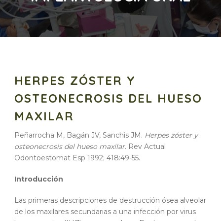
HERPES ZÓSTER Y
OSTEONECROSIS DEL HUESO
MAXILAR
Peñarrocha M, Bagán JV, Sanchis JM.
Herpes zóster y
osteonecrosis del hueso maxilar
. Rev Actual
Odontoestomat Esp 1992; 418:49-55.
Introducción
Las primeras descripciones de destrucción ósea alveolar
de los maxilares secundarias a una infección por virus