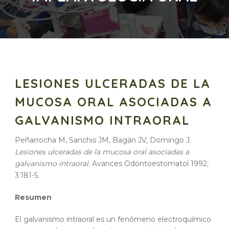
LESIONES ULCERADAS DE LA
MUCOSA ORAL ASOCIADAS A
GALVANISMO INTRAORAL
Peñarrocha M, Sanchis JM, Bagán JV, Domingo J.
Lesiones ulceradas de la mucosa oral asociadas a
galvanismo intraoral
. Avances Odontoestomatol 1992;
3:181-5.
Resumen
El galvanismo intraoral es un fenómeno electroquímico