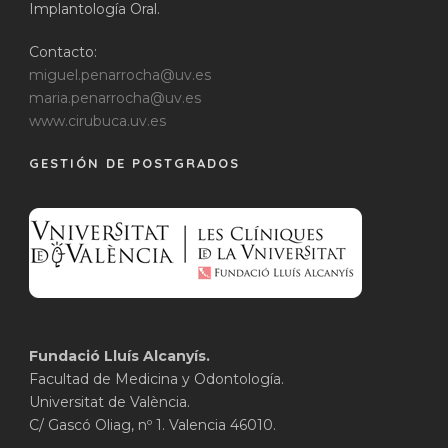
Implantología Oral.
Contacto:
miguel.penarrocha@uv.es
maria.penarrocha@uv.es
www.cirubuca.uv.es
GESTIÓN DE POSTGRADOS
Fundació Lluís Alcanyís.
Facultad de Medicina y Odontología.
Universitat de València.
C/ Gascó Oliag, nº 1. Valencia 46010.