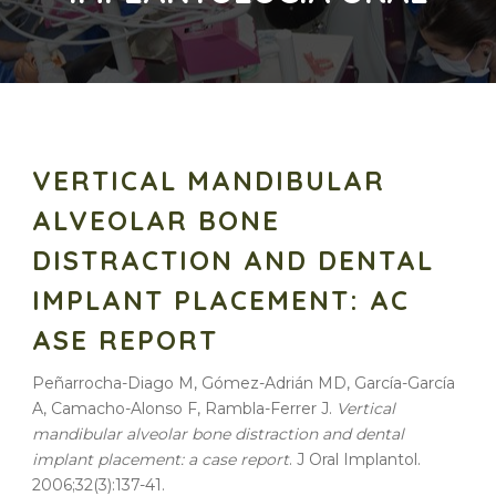
VERTICAL MANDIBULAR
ALVEOLAR BONE
DISTRACTION AND DENTAL
IMPLANT PLACEMENT: AC
ASE REPORT
Peñarrocha-Diago M, Gómez-Adrián MD, García-García
A, Camacho-Alonso F, Rambla-Ferrer J.
Vertical
mandibular
alveolar
bone
distraction
and
dental
implant
placement
: a
case report
. J Oral Implantol.
2006;32(3):137-41.