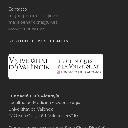
Contacto:
miguel.penarrocha@uv.es
maria.penarrocha@uv.es
www.cirubuca.uv.es
GESTIÓN DE POSTGRADOS
Fundació Lluís Alcanyís.
Facultad de Medicina y Odontología.
Universitat de València.
C/ Gascó Oliag, nº 1. Valencia 46010.