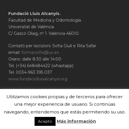
Fundació Lluís Alcanyís.
Facultad de Medicina y Odontología.
Universitat de València.
C/ Gascó Oliag, nº 1. Valencia 46010.
Contatti per iscrizioni: Sofia Giuli e Rita Safar
email:
formaciofla@uv.es
Orario: dalle 8:30 alle 14:00
Tel. (+34) 648484422 (whastapp)
Tel. 0034-963 395 037
www.fundaciolluisalcanyis.org
ADEIT - Fundación Universidad-Empresa de
Utilizamos cookies propias y de terceros para ofrecer
Valencia
Universitat de València
una mejor experiencia de usuario. Si continúas
www.adeituv.es
navegando, entendemos que estás permitiendo su uso.
Más información
Acepto
© 2020 Cirubuca