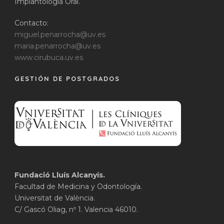
Implantología Oral.
Contacto:
miguel.penarrocha@uv.es
maria.penarrocha@uv.es
www.cirubuca.uv.es
GESTIÓN DE POSTGRADOS
Fundació Lluís Alcanyís.
Facultad de Medicina y Odontología.
Universitat de València.
C/ Gascó Oliag, nº 1. Valencia 46010.