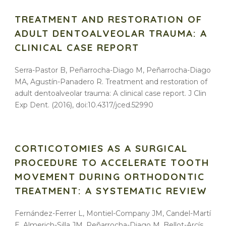
TREATMENT AND RESTORATION OF
ADULT DENTOALVEOLAR TRAUMA: A
CLINICAL CASE REPORT
Serra-Pastor B, Peñarrocha-Diago M, Peñarrocha-Diago
MA, Agustín-Panadero R. Treatment and restoration of
adult dentoalveolar trauma: A clinical case report. J Clin
Exp Dent. (2016), doi:10.4317/jced.52990
CORTICOTOMIES AS A SURGICAL
PROCEDURE TO ACCELERATE TOOTH
MOVEMENT DURING ORTHODONTIC
TREATMENT: A SYSTEMATIC REVIEW
Fernández-Ferrer L, Montiel-Company JM, Candel-Martí
E, Almerich-Silla JM, Peñarrocha-Diago M, Bellot-Arcís