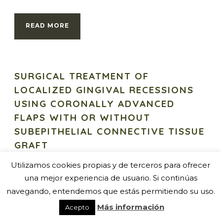
READ MORE
SURGICAL TREATMENT OF
LOCALIZED GINGIVAL RECESSIONS
USING CORONALLY ADVANCED
FLAPS WITH OR WITHOUT
SUBEPITHELIAL CONNECTIVE TISSUE
GRAFT
Utilizamos cookies propias y de terceros para ofrecer
Bellver-Fernández R, Martínez-Rodriguez A-M, Gioia-
una mejor experiencia de usuario. Si continúas
Palavecino C, Caffesse R-G, Peñarrocha M. Surgical
treatment of localized gingival recessions using
navegando, entendemos que estás permitiendo su uso.
coronally advanced flaps with or without subepithelial
Más información
Acepto
connective...